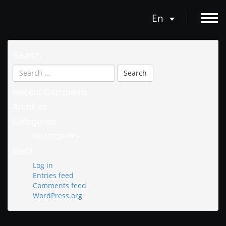
En
Search
Recent Comments
Archives
Categories
No categories
Meta
Log in
Entries feed
Comments feed
WordPress.org