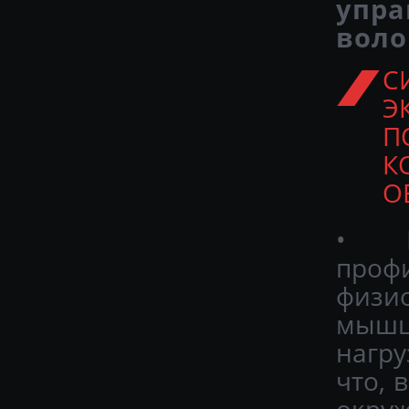
упра
воло
Э
П
К
О
• Б
проф
физио
мышц
нагру
что, 
окруж