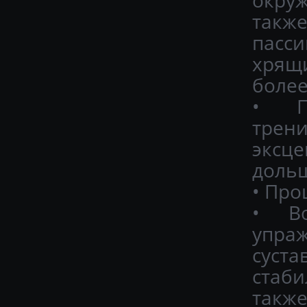
такж
пасси
хрящи
более
• П
тре
эксц
дольш
• Про
• Во
упраж
суст
стаби
также