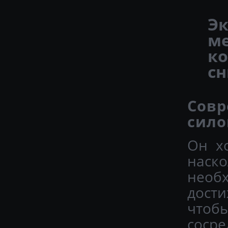
Эк
ме
ко
сн
Сов
сило
Он х
наск
необ
дости
что
сосре