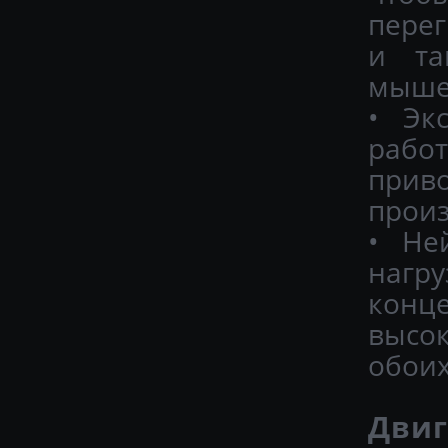
перег
и та
мышеч
• Эк
работ
при
прои
• Не
нагр
конц
высо
обоих
Двиг