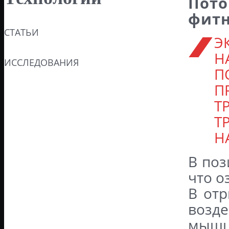
Пот
фитн
СТАТЬИ
Э
Н
ИССЛЕДОВАНИЯ
П
П
Т
Т
Н
В поз
что о
В отр
возд
мышц