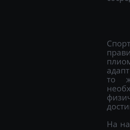
Спорт
прав
плио
адап
то ж
необ
физи
дости
На на