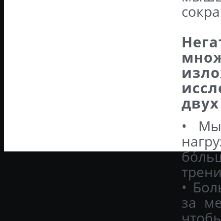
сокра
Нег
множ
из
иссл
двух
• Мы
нагру
бóль
трени
• Бо
за м
чтоб