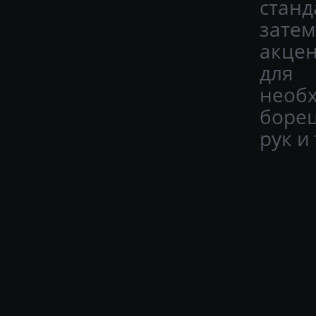
стан
зате
акце
для 
необ
боре
рук и 